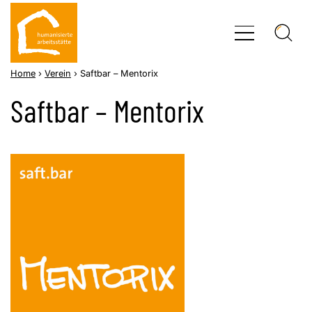
Skip
to
content
Home
›
Verein
›
Saftbar – Mentorix
Saftbar – Mentorix